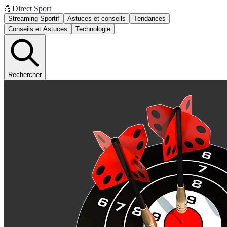
💪
Direct Sport
Streaming Sportif
Astuces et conseils
Tendances
Conseils et Astuces
Technologie
Rechercher