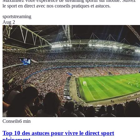
Maximisez votre expérience de streaming sportif sur mobile. Suivez
le sport en direct avec nos conseils pratiques et astuces.
sport
streaming
Aug 2
Conseils
6
min
Top 10 des astuces pour vivre le direct sport
pleinement