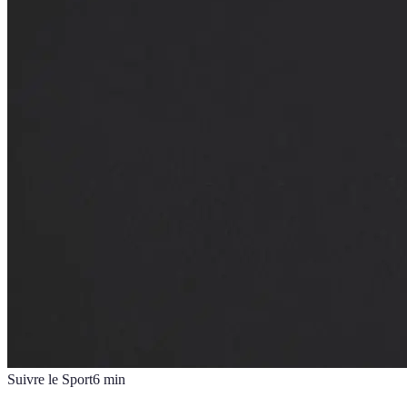
Suivre le Sport
6
min