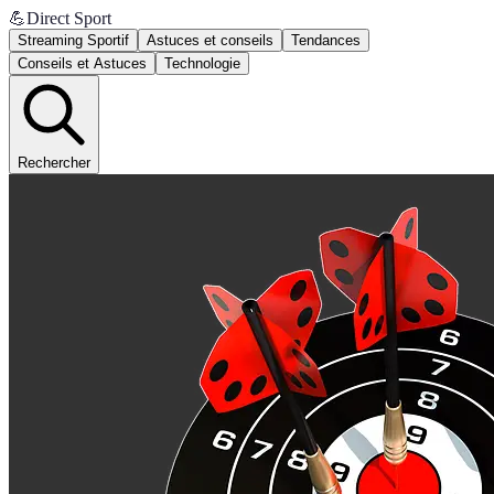
💪
Direct Sport
Streaming Sportif
Astuces et conseils
Tendances
Conseils et Astuces
Technologie
Rechercher