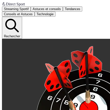
💪
Direct Sport
Streaming Sportif
Astuces et conseils
Tendances
Conseils et Astuces
Technologie
Rechercher