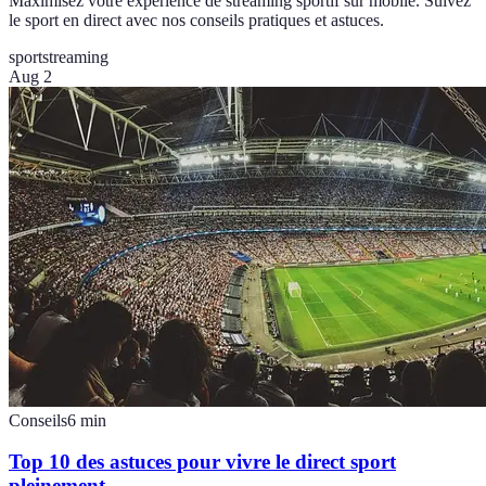
Maximisez votre expérience de streaming sportif sur mobile. Suivez
le sport en direct avec nos conseils pratiques et astuces.
sport
streaming
Aug 2
Conseils
6
min
Top 10 des astuces pour vivre le direct sport
pleinement