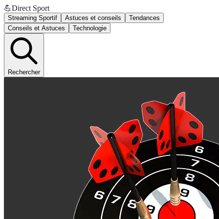
💪
Direct Sport
Streaming Sportif
Astuces et conseils
Tendances
Conseils et Astuces
Technologie
Rechercher