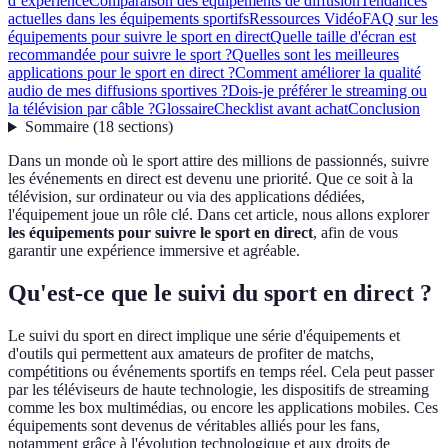
d’expérience
Comparaison des équipements de diffusion
Tendances
actuelles dans les équipements sportifs
Ressources Vidéo
FAQ sur les
équipements pour suivre le sport en direct
Quelle taille d'écran est
recommandée pour suivre le sport ?
Quelles sont les meilleures
applications pour le sport en direct ?
Comment améliorer la qualité
audio de mes diffusions sportives ?
Dois-je préférer le streaming ou
la télévision par câble ?
Glossaire
Checklist avant achat
Conclusion
Sommaire
(
18
sections
)
Dans un monde où le sport attire des millions de passionnés, suivre
les événements en direct est devenu une priorité. Que ce soit à la
télévision, sur ordinateur ou via des applications dédiées,
l'équipement joue un rôle clé. Dans cet article, nous allons explorer
les équipements pour suivre le sport en direct
, afin de vous
garantir une expérience immersive et agréable.
Qu'est-ce que le suivi du sport en direct ?
Le suivi du sport en direct implique une série d'équipements et
d'outils qui permettent aux amateurs de profiter de matchs,
compétitions ou événements sportifs en temps réel. Cela peut passer
par les téléviseurs de haute technologie, les dispositifs de streaming
comme les box multimédias, ou encore les applications mobiles. Ces
équipements sont devenus de véritables alliés pour les fans,
notamment grâce à l'évolution technologique et aux droits de