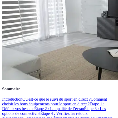
Sommaire
Introduction
Qu'est-ce que le suivi du sport en direct ?
Comment
choisir les bons équipements pour le sport en direct ?
Étape 1 :
Définir vos besoins
Étape 2 : La qualité de l’écran
Étape 3 : Les
options de connectivité
Étape 4 : Vérifiez les retours