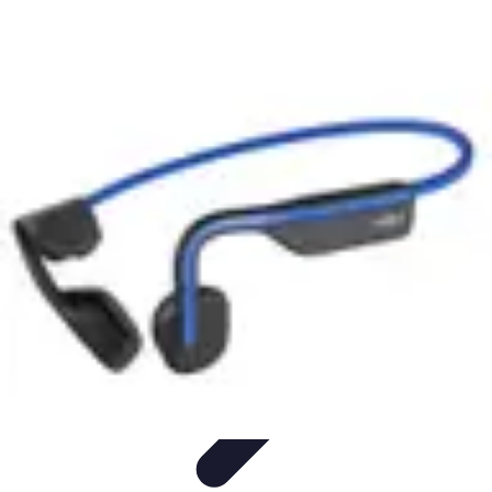
Direct Sport
Astuces et Conseils
Méthodes
Équipement et Technologie
Suivi des
événements
Optimisation
Direct Sport