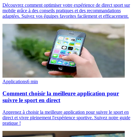
Découvrez comment optimiser votre expérience de direct sport sur
mobile grâce à des conseils pratiques et des recommandations
adaptées. Suivez vos équipes favorites facilement et efficacement.
Applications
6
min
Comment choisir la meilleure application pour
suivre le sport en direct
Apprenez à choisir la meilleure application pour suivre le sport en
direct et vivre pleinement l'expérience sportive. Suivez notre guide
pratique !