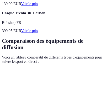
139.00
EUR
Voir le prix
Casque Trenta 3K Carbon
Bobshop FR
399.95
EUR
Voir le prix
Comparaison des équipements de
diffusion
Voici un tableau comparatif de différents types d'équipements pour
suivre le sport en direct :
Équipement
Avantages
Inconvénients
Verdict
Couleurs
Télévision
Idéal pour les
vives et noir
Coût élevé
OLED
puristes
profond