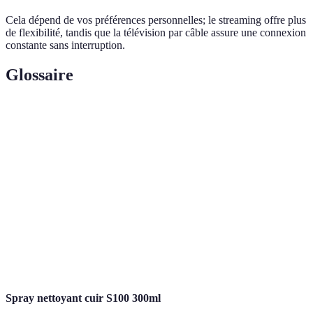
Cela dépend de vos préférences personnelles; le streaming offre plus
de flexibilité, tandis que la télévision par câble assure une connexion
constante sans interruption.
Glossaire
Terme
Définition
Transmission de contenu en continu via Internet
Streaming
sans téléchargement.
Résolution d'image 4 fois supérieure à la HD
Ultra HD
standard, offrant plus de détails.
Box
Appareil permettant d'accéder à divers services de
multimédia
streaming et applications sur un téléviseur.
Spray nettoyant cuir S100 300ml