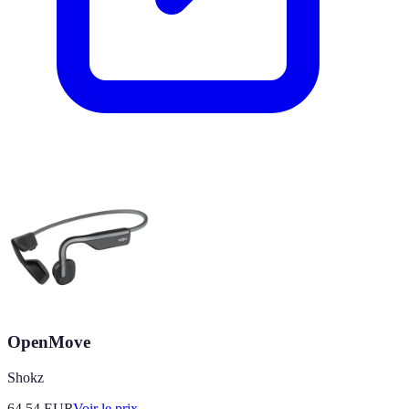
OpenMove
Shokz
64.54
EUR
Voir le prix