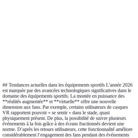
Box
Accès à de
Nécessite un
Pratique et
multimédia
nombreuses
abonnement
polyvalent
4K
applications
Dépend de la
Application
Suivi en
Flexible et
connexion
mobile
déplacement
moderne
internet
Peut ne pas
Enceintes
Interaction
Complète
suffire en son
intelligentes
vocale
l’environnement
direct
## Tendances actuelles dans les équipements sportifs L'année 2026
est marquée par des avancées technologiques significatives dans le
domaine des équipements sportifs. La montée en puissance des
**réalités augmentée** et **virtuelle** offre une nouvelle
dimension aux fans. Par exemple, certains utilisateurs de casques
VR rapportent pouvoir « se sentir » dans le stade, quasi
physiquement présent. De plus, la possibilité de suivre plusieurs
événements à la fois grâce à des écrans fractionnés devient une
norme. D’après les retours utilisateurs, cette fonctionnalité améliore
considérablement l’engagement des fans pendant des événements