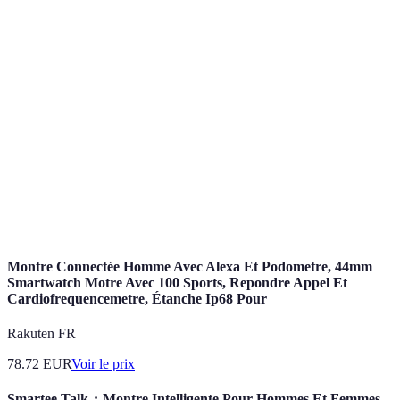
Terme
Définition
Diffusion de contenu vidéo ou audio en temps réel
Streaming
via Internet sans téléchargement.
Enregistrement audio diffusé en ligne, typiquement
Podcast
sous forme d'épisodes, consacré à un sujet particulier.
Caméra connectée à Internet permettant de diffuser
Webcam
des vidéos en direct.
Montre Connectée Homme Avec Alexa Et Podometre, 44mm
Smartwatch Motre Avec 100 Sports, Repondre Appel Et
Cardiofrequencemetre, Étanche Ip68 Pour
Rakuten FR
78.72
EUR
Voir le prix
Smartee Talk ¿ Montre Intelligente Pour Hommes Et Femmes