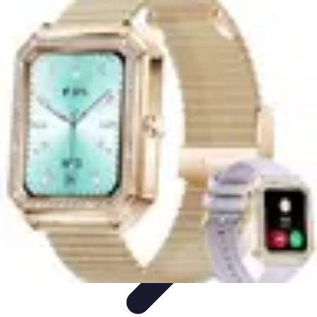
Direct Sport
Astuces et Conseils
Méthodes
Équipement et Technologie
Suivi des
événements
Optimisation
Direct Sport