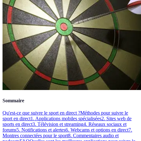
Sommaire
Qu'est-ce que suivre le sport en direct ?
Méthodes pour suivre le
sport en direct
1. Applications mobiles spécialisées
2. Sites web de
sports en direct
3. Télévision et streaming
4. Réseaux sociaux et
forums
5. Notifications et alertes
6. Webcams et options en direct
7.
Montres connectées pour le sport
8. Commentaires audio et