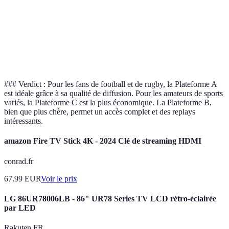
Multi-
Mobile
Accessibilité
Multi-appareil
appareil
uniquement
### Verdict : Pour les fans de football et de rugby, la Plateforme A
est idéale grâce à sa qualité de diffusion. Pour les amateurs de sports
variés, la Plateforme C est la plus économique. La Plateforme B,
bien que plus chère, permet un accès complet et des replays
intéressants.
amazon Fire TV Stick 4K - 2024 Clé de streaming HDMI
conrad.fr
67.99
EUR
Voir le prix
LG 86UR78006LB - 86" UR78 Series TV LCD rétro-éclairée
par LED
Rakuten FR