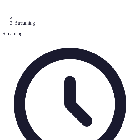
Streaming
Streaming