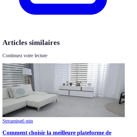
Articles similaires
Continuez votre lecture
Streaming
6
min
Comment choisir la meilleure plateforme de