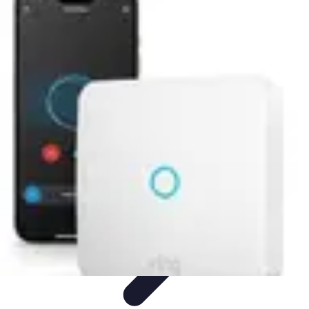
Direct Sport
Astuces et Conseils
Méthodes
Équipement et Technologie
Suivi des
événements
Optimisation
Direct Sport