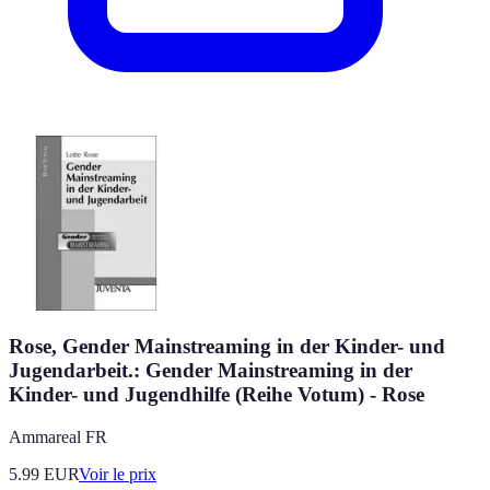
Rose, Gender Mainstreaming in der Kinder- und
Jugendarbeit.: Gender Mainstreaming in der
Kinder- und Jugendhilfe (Reihe Votum) - Rose
Ammareal FR
5.99
EUR
Voir le prix