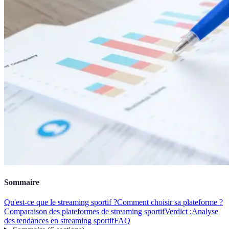
Sommaire
Qu'est-ce que le streaming sportif ?
Comment choisir sa plateforme ?
Comparaison des plateformes de streaming sportif
Verdict :
Analyse
des tendances en streaming sportif
FAQ