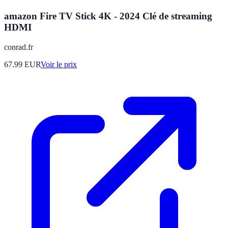
amazon Fire TV Stick 4K - 2024 Clé de streaming
HDMI
conrad.fr
67.99
EUR
Voir le prix