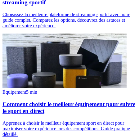
streaming sportif
Choisissez la meilleure plateforme de streaming sportif avec notre
guide complet. Comparez les options, découvrez des astuces et
améliorer votre expérience.
Équipement
5
min
Comment choisir le meilleur équipement pour suivre
le sport en direct
Apprenez à choisir le meilleur équipement sport en direct pour
maximiser votre expérience lors des compétitions. Guide pratique
détaillé.