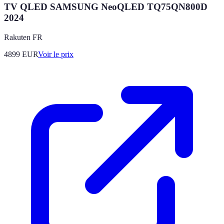
TV QLED SAMSUNG NeoQLED TQ75QN800D
2024
Rakuten FR
4899
EUR
Voir le prix