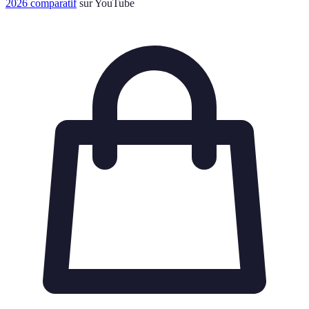
2026 comparatif
sur YouTube