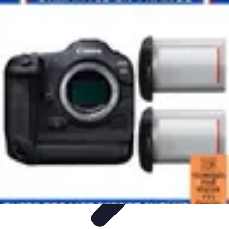
Direct Sport
Astuces et Conseils
Méthodes
Équipement et Technologie
Suivi des
événements
Optimisation
Direct Sport