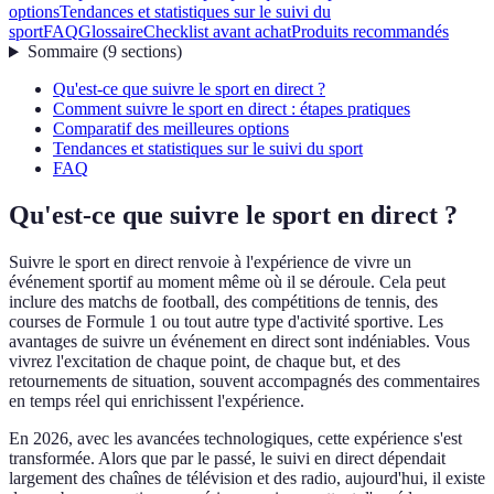
options
Tendances et statistiques sur le suivi du
sport
FAQ
Glossaire
Checklist avant achat
Produits recommandés
Sommaire
(
9
sections
)
Qu'est-ce que suivre le sport en direct ?
Comment suivre le sport en direct : étapes pratiques
Comparatif des meilleures options
Tendances et statistiques sur le suivi du sport
FAQ
Qu'est-ce que suivre le sport en direct ?
Suivre le sport en direct renvoie à l'expérience de vivre un
événement sportif au moment même où il se déroule. Cela peut
inclure des matchs de football, des compétitions de tennis, des
courses de Formule 1 ou tout autre type d'activité sportive. Les
avantages de suivre un événement en direct sont indéniables. Vous
vivrez l'excitation de chaque point, de chaque but, et des
retournements de situation, souvent accompagnés des commentaires
en temps réel qui enrichissent l'expérience.
En 2026, avec les avancées technologiques, cette expérience s'est
transformée. Alors que par le passé, le suivi en direct dépendait
largement des chaînes de télévision et des radio, aujourd'hui, il existe