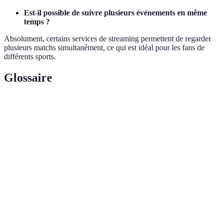
Est-il possible de suivre plusieurs événements en même
temps ?
Absolument, certains services de streaming permettent de regarder
plusieurs matchs simultanément, ce qui est idéal pour les fans de
différents sports.
Glossaire
Terme
Définition
Diffusion de contenus multimédias en temps réel
Streaming
sur internet.
Logiciel conçu pour être utilisé sur des appareils
Application
mobiles ou tablettes.
Mises à jour envoyées aux utilisateurs sur des
Notifications
événements spécifiques.