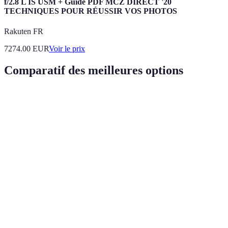
f/2.8 L IS USM + Guide PDF MCZ DIRECT '20
TECHNIQUES POUR RÉUSSIR VOS PHOTOS
Rakuten FR
7274.00
EUR
Voir le prix
Comparatif des meilleures options
Critère
Option A (Streaming TV)
Option B (Radio)
Coût
Abonnement mensuel
Souvent gratuit
Tout appareil
Accessibilité
Téléviseurs et PC
connecté