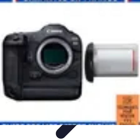
Direct Sport
Astuces et Conseils
Méthodes
Équipement et Technologie
Suivi des
événements
Optimisation
Direct Sport