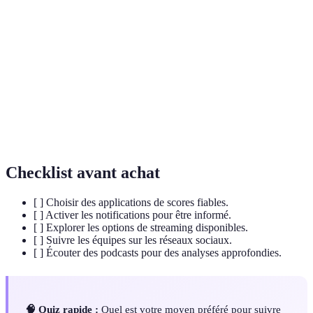
Diffusion de contenus audio ou vidéo en temps
Streaming
réel sur Internet.
Alertes envoyées par des applications pour
Notifications
informer l'utilisateur d'événements en temps réel.
Émission audio diffusée sur Internet, souvent
Podcast
disponible en téléchargement ou en streaming.
Checklist avant achat
[ ] Choisir des applications de scores fiables.
[ ] Activer les notifications pour être informé.
[ ] Explorer les options de streaming disponibles.
[ ] Suivre les équipes sur les réseaux sociaux.
[ ] Écouter des podcasts pour des analyses approfondies.
🧠 Quiz rapide :
Quel est votre moyen préféré pour suivre