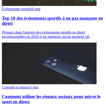
Événements sportifs
6
min
Top 10 des événements sportifs à ne pas manquer en
direct
Plongez dans l'univers des événements sportifs en direct
incontournables en 2026 et ne manquez aucun moment clé.
Conseils et astuces
5
min
Comment utiliser les réseaux sociaux pour suivre le
sport en direct