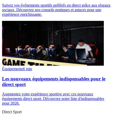
Suivez vos événements sportifs préférés en direct grâce aux réseaux
sociaux. Découvrez nos conseils pratiques et astuces pour une
expérience enrichissante.
Équipements
6
min
Les nouveaux équipements indispensables pour le
direct sport
Augmentez votre expérience sportive avec ces nouveaux
équipements direct sport. Découvrez notre liste d'indispensables
pour 2026.
Direct Sport