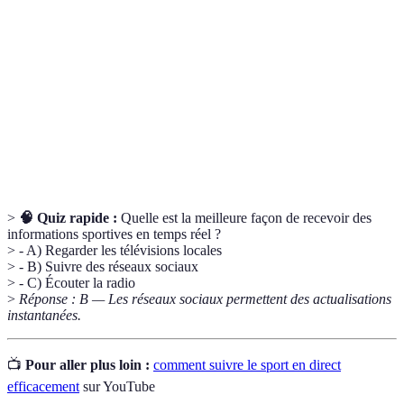
Diffusion de contenu vidéo ou audio en temps réel
Streaming
via Internet.
Interruption temporaire de la diffusion due à une
Buffering
connexion lente.
Rediffusion des moments clés d'un événement sportif
Replay
après sa fin.
>
🧠 Quiz rapide :
Quelle est la meilleure façon de recevoir des
informations sportives en temps réel ?
> - A) Regarder les télévisions locales
> - B) Suivre des réseaux sociaux
> - C) Écouter la radio
>
Réponse : B — Les réseaux sociaux permettent des actualisations
instantanées.
📺
Pour aller plus loin :
comment suivre le sport en direct
efficacement
sur YouTube