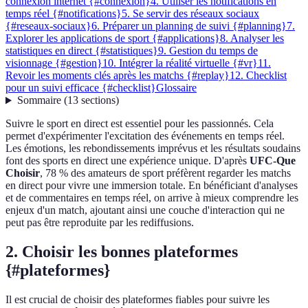
connexion internet {#connexion}
4. Utiliser les notifications en
temps réel {#notifications}
5. Se servir des réseaux sociaux
{#reseaux-sociaux}
6. Préparer un planning de suivi {#planning}
7.
Explorer les applications de sport {#applications}
8. Analyser les
statistiques en direct {#statistiques}
9. Gestion du temps de
visionnage {#gestion}
10. Intégrer la réalité virtuelle {#vr}
11.
Revoir les moments clés après les matchs {#replay}
12. Checklist
pour un suivi efficace {#checklist}
Glossaire
Sommaire
(
13
sections
)
Suivre le sport en direct est essentiel pour les passionnés. Cela
permet d'expérimenter l'excitation des événements en temps réel.
Les émotions, les rebondissements imprévus et les résultats soudains
font des sports en direct une expérience unique. D'après
UFC-Que
Choisir
, 78 % des amateurs de sport préfèrent regarder les matchs
en direct pour vivre une immersion totale. En bénéficiant d'analyses
et de commentaires en temps réel, on arrive à mieux comprendre les
enjeux d'un match, ajoutant ainsi une couche d'interaction qui ne
peut pas être reproduite par les rediffusions.
2. Choisir les bonnes plateformes
{#plateformes}
Il est crucial de choisir des plateformes fiables pour suivre les