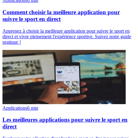
Applications
6
min
Comment choisir la meilleure application pour
suivre le sport en direct
Apprenez à choisir la meilleure application pour suivre le sport en
direct et vivre pleinement l'expérience sportive. Suivez notre guide
pratique !
Applications
6
min
Les meilleures applications pour suivre le sport en
direct