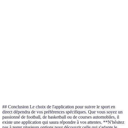
footballistiques,
AFTV
Abonnement
4,3/5
contenu
exclusif
Réactivité,
NBA App
analyses
Abonnement
4,8/5
détaillées
Statistiques de
Formula 1
courses, cartes
Abonnement
4,6/5
App
interactives
Streaming en
DAZN
direct & à la
Abonnement
4,5/5
demande
## Conclusion Le choix de l'application pour suivre le sport en
direct dépendra de vos préférences spécifiques. Que vous soyez un
passionné de football, de basketball ou de courses automobiles, il
existe une application qui saura répondre à vos attentes. **N'hésitez
pas à tester plusieurs options pour découvrir celle qui s'adapte le