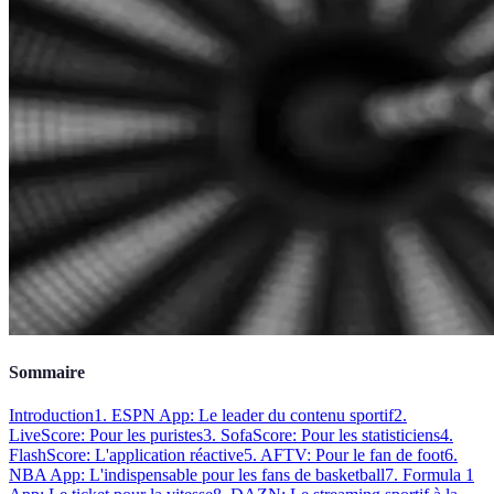
Sommaire
Introduction
1. ESPN App: Le leader du contenu sportif
2.
LiveScore: Pour les puristes
3. SofaScore: Pour les statisticiens
4.
FlashScore: L'application réactive
5. AFTV: Pour le fan de foot
6.
NBA App: L'indispensable pour les fans de basketball
7. Formula 1