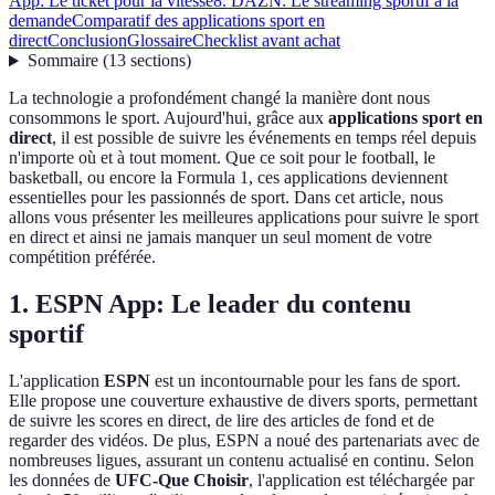
App: Le ticket pour la vitesse
8. DAZN: Le streaming sportif à la
demande
Comparatif des applications sport en
direct
Conclusion
Glossaire
Checklist avant achat
Sommaire
(
13
sections
)
La technologie a profondément changé la manière dont nous
consommons le sport. Aujourd'hui, grâce aux
applications sport en
direct
, il est possible de suivre les événements en temps réel depuis
n'importe où et à tout moment. Que ce soit pour le football, le
basketball, ou encore la Formula 1, ces applications deviennent
essentielles pour les passionnés de sport. Dans cet article, nous
allons vous présenter les meilleures applications pour suivre le sport
en direct et ainsi ne jamais manquer un seul moment de votre
compétition préférée.
1. ESPN App: Le leader du contenu
sportif
L'application
ESPN
est un incontournable pour les fans de sport.
Elle propose une couverture exhaustive de divers sports, permettant
de suivre les scores en direct, de lire des articles de fond et de
regarder des vidéos. De plus, ESPN a noué des partenariats avec de
nombreuses ligues, assurant un contenu actualisé en continu. Selon
les données de
UFC-Que Choisir
, l'application est téléchargée par