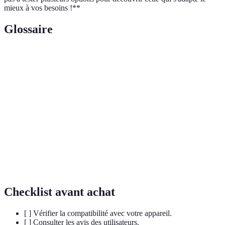
mieux à vos besoins !**
Glossaire
Terme
Définition
Scores en
Mise à jour des résultats de matchs en temps
direct
réel.
Statistiques
Analyse détaillée des performances des joueurs
avancées
et des équipes.
Streaming en
Diffusion de contenus vidéo en temps réel sur
direct
internet.
Checklist avant achat
[ ] Vérifier la compatibilité avec votre appareil.
[ ] Consulter les avis des utilisateurs.