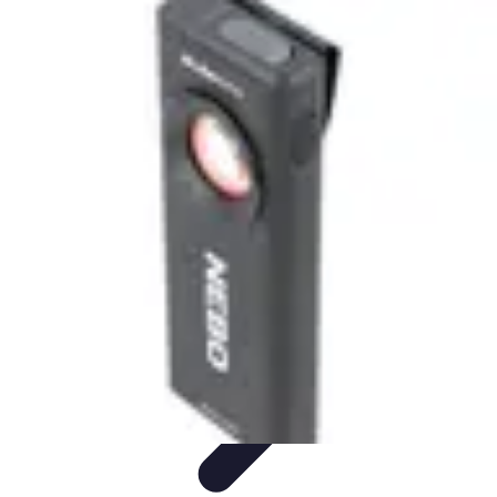
Direct Sport
Astuces et Conseils
Méthodes
Équipement et Technologie
Suivi des
événements
Optimisation
Direct Sport