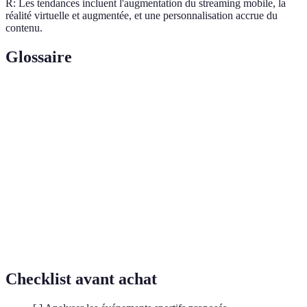
R: Les tendances incluent l'augmentation du streaming mobile, la
réalité virtuelle et augmentée, et une personnalisation accrue du
contenu.
Glossaire
Terme
Définition
Transmission de données audio/vidéo en temps
Streaming
réel sur internet.
Réalité
Technologie permettant de superposer des
augmentée
éléments virtuels à la réalité.
Méthodes utilisées pour générer des revenus à
Monétisation
partir d'un service ou produit.
Checklist avant achat