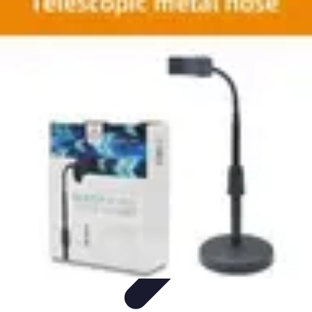
Direct Sport
Astuces et Conseils
Méthodes
Équipement et Technologie
Suivi des
événements
Optimisation
Direct Sport