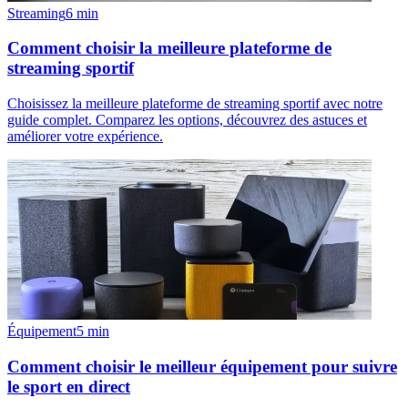
Streaming
6
min
Comment choisir la meilleure plateforme de
streaming sportif
Choisissez la meilleure plateforme de streaming sportif avec notre
guide complet. Comparez les options, découvrez des astuces et
améliorer votre expérience.
Équipement
5
min
Comment choisir le meilleur équipement pour suivre
le sport en direct