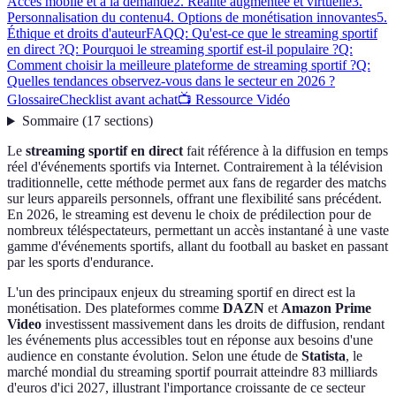
Accès mobile et à la demande
2. Réalité augmentée et virtuelle
3.
Personnalisation du contenu
4. Options de monétisation innovantes
5.
Éthique et droits d'auteur
FAQ
Q: Qu'est-ce que le streaming sportif
en direct ?
Q: Pourquoi le streaming sportif est-il populaire ?
Q:
Comment choisir la meilleure plateforme de streaming sportif ?
Q:
Quelles tendances observez-vous dans le secteur en 2026 ?
Glossaire
Checklist avant achat
📺 Ressource Vidéo
Sommaire
(
17
sections
)
Le
streaming sportif en direct
fait référence à la diffusion en temps
réel d'événements sportifs via Internet. Contrairement à la télévision
traditionnelle, cette méthode permet aux fans de regarder des matchs
sur leurs appareils personnels, offrant une flexibilité sans précédent.
En 2026, le streaming est devenu le choix de prédilection pour de
nombreux téléspectateurs, permettant un accès instantané à une vaste
gamme d'événements sportifs, allant du football au basket en passant
par les sports d'endurance.
L'un des principaux enjeux du streaming sportif en direct est la
monétisation. Des plateformes comme
DAZN
et
Amazon Prime
Video
investissent massivement dans les droits de diffusion, rendant
les événements plus accessibles tout en réponse aux besoins d'une
audience en constante évolution. Selon une étude de
Statista
, le
marché mondial du streaming sportif pourrait atteindre 83 milliards
d'euros d'ici 2027, illustrant l'importance croissante de ce secteur