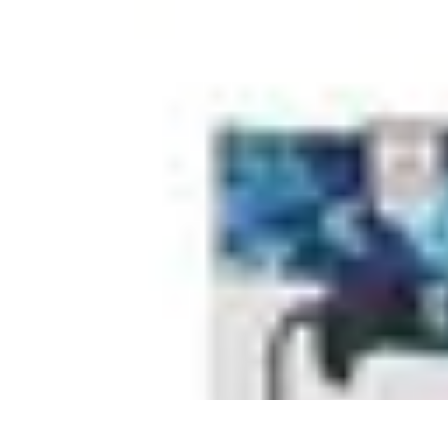
Direct Sport
Astuces et Conseils
Méthodes
Équipement et Technologie
Suivi des év
Direct Sport