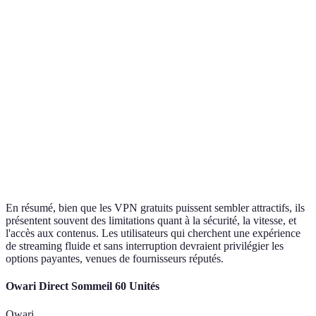
pour le flux
lente
streaming
Accès
Large choix
Limités à peu
Payant
est
géographique
de serveurs
de pays
préférable
Sans
Remplies de
Payant
est
Publicités
publicité
publicités
plus propre
Support
24/7
Souvent
Payant
est
client
disponible
inexistant
plus fiable
En résumé, bien que les VPN gratuits puissent sembler attractifs, ils
présentent souvent des limitations quant à la sécurité, la vitesse, et
l'accès aux contenus. Les utilisateurs qui cherchent une expérience
de streaming fluide et sans interruption devraient privilégier les
options payantes, venues de fournisseurs réputés.
Owari Direct Sommeil 60 Unités
Owari