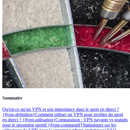
Sommaire
Qu'est-ce qu'un VPN et son importance dans le sport en direct ?
{#vpn-definition}
Comment utiliser un VPN pour profiter du sport
en direct ? {#vpn-utilisation}
Comparaison : VPN payants vs gratuits
pour le streaming sportif {#vpn-comparatif}
Statistiques sur les