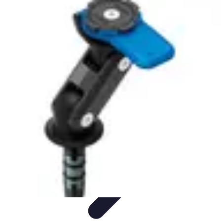
Direct Sport
Astuces et Conseils
Méthodes
Équipement et Technologie
Suivi des
événements
Optimisation
Direct Sport