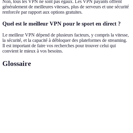
Non, tous les VPN ne sont pas égaux. Les VPN payants offrent
généralement de meilleures vitesses, plus de serveurs et une sécurité
renforcée par rapport aux options gratuites.
Quel est le meilleur VPN pour le sport en direct ?
Le meilleur VPN dépend de plusieurs facteurs, y compris la vitesse,
la sécurité, et la capacité à débloquer des plateformes de streaming.
Il est important de faire vos recherches pour trouver celui qui
convient le mieux à vos besoins.
Glossaire
Terme
Définition
Reseau Privé Virtuel qui permet de sécuriser votre
VPN
connexion Internet et de cacher votre adresse IP.
Lecture de contenu numérique en temps réel sans le
Streaming
télécharger sur votre appareil.