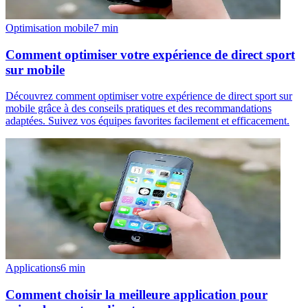
Optimisation mobile
7
min
Comment optimiser votre expérience de direct sport
sur mobile
Découvrez comment optimiser votre expérience de direct sport sur
mobile grâce à des conseils pratiques et des recommandations
adaptées. Suivez vos équipes favorites facilement et efficacement.
Applications
6
min
Comment choisir la meilleure application pour