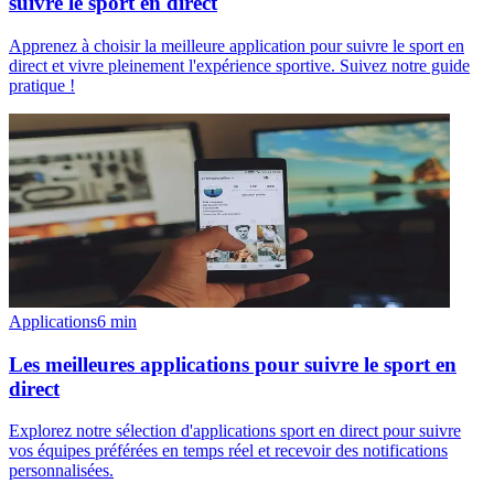
suivre le sport en direct
Apprenez à choisir la meilleure application pour suivre le sport en
direct et vivre pleinement l'expérience sportive. Suivez notre guide
pratique !
Applications
6
min
Les meilleures applications pour suivre le sport en
direct
Explorez notre sélection d'applications sport en direct pour suivre
vos équipes préférées en temps réel et recevoir des notifications
personnalisées.