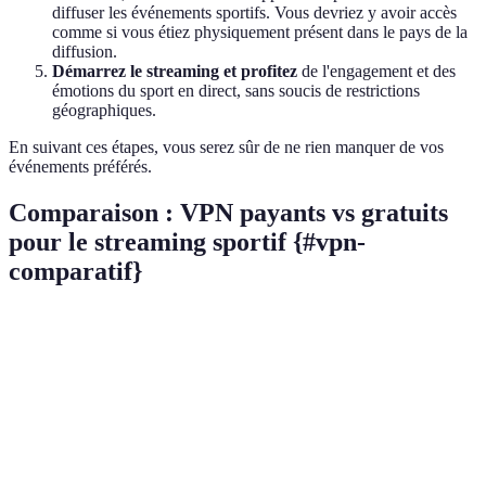
diffuser les événements sportifs. Vous devriez y avoir accès
comme si vous étiez physiquement présent dans le pays de la
diffusion.
Démarrez le streaming et profitez
de l'engagement et des
émotions du sport en direct, sans soucis de restrictions
géographiques.
En suivant ces étapes, vous serez sûr de ne rien manquer de vos
événements préférés.
Comparaison : VPN payants vs gratuits
pour le streaming sportif {#vpn-
comparatif}
Critère
VPN Payant
VPN Gratuit
Verdict
Souvent
Payant
est
Sécurité
Cryptage fort
faible
meilleur
Payant
Optimisée
Généralement
Vitesse
pour