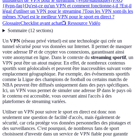
utilisateurs de VPN pour le streaming {#vpn-statistiques}
FAQ
{#vpn-faq}
Qu'est-ce qu'un VPN et comment fonctionne-t-il ?
Est-il
légal d'utiliser un VPN pour le streaming ?
Tous les VPN sont-ils les
mêmes ?
Quel est le meilleur VPN pour le sport en direct ?
Glossaire
Checklist avant achat
📺 Ressource Vidéo
Sommaire
(
12
sections
)
Un
VPN
(réseau privé virtuel) est une technologie qui crée un
tunnel sécurisé pour vos données sur Internet. Il permet de masquer
votre adresse IP et de crypter vos connexions, garantissant ainsi
votre anonymat en ligne. Dans le contexte du
streaming sportif
, un
VPN peut être un atout majeur. En effet, de nombreux contenus
sportifs sont géolocalisés et peuvent être inaccessibles suivant votre
emplacement géographique. Par exemple, des événements sportifs
comme la Ligue des champions de football ou certains matchs de
NBA peuvent être diffusés uniquement dans des pays spécifiques.
Ici, un VPN vous permet de simuler une adresse IP dans le pays où
le contenu est accessible, vous ouvrant ainsi l'accès à des
plateformes de streaming variées.
Utiliser un VPN pour suivre le sport en direct est donc non
seulement une question de facilité d'accès, mais également de
sécurité, car cela protège vos données personnelles des piratages et
des surveillances. C'est pourquoi, de nombreux fans de sport
choisissent d'investir dans un service de VPN fiable pour garantir