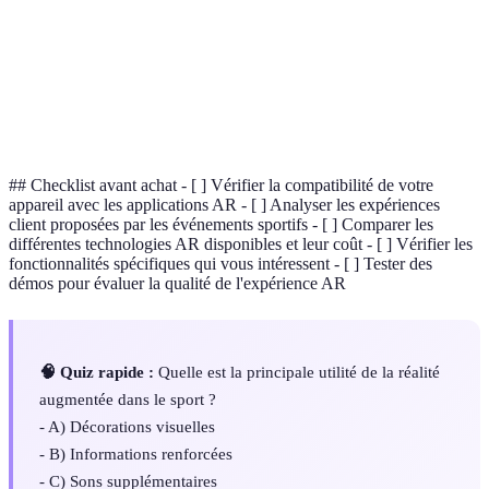
Niveau d'engagement et de plongée d'un utilisateur
Immersion
dans une expérience.
Cinquième génération de technologie de réseau
5G
mobile, permettant des connexions plus rapides et
plus fiables.
## Checklist avant achat - [ ] Vérifier la compatibilité de votre
appareil avec les applications AR - [ ] Analyser les expériences
client proposées par les événements sportifs - [ ] Comparer les
différentes technologies AR disponibles et leur coût - [ ] Vérifier les
fonctionnalités spécifiques qui vous intéressent - [ ] Tester des
démos pour évaluer la qualité de l'expérience AR
🧠 Quiz rapide :
Quelle est la principale utilité de la réalité
augmentée dans le sport ?
- A) Décorations visuelles
- B) Informations renforcées
- C) Sons supplémentaires