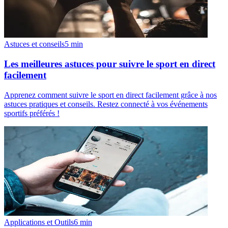
Astuces et conseils
5
min
Les meilleures astuces pour suivre le sport en direct
facilement
Apprenez comment suivre le sport en direct facilement grâce à nos
astuces pratiques et conseils. Restez connecté à vos événements
sportifs préférés !
Applications et Outils
6
min