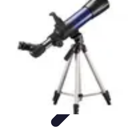
Direct Sport
Astuces et Conseils
Méthodes
Équipement et Technologie
Suivi des
événements
Optimisation
Direct Sport