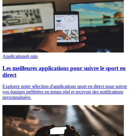
Applications
6
min
Les meilleures applications pour suivre le sport en
direct
Explorez notre sélection d'applications sport en direct pour suivre
vos équipes préférées en temps réel et recevoir des notifications
personnalisées.