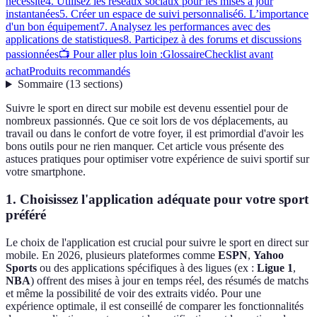
nécessité
4. Utilisez les réseaux sociaux pour les mises à jour
instantanées
5. Créer un espace de suivi personnalisé
6. L’importance
d'un bon équipement
7. Analysez les performances avec des
applications de statistiques
8. Participez à des forums et discussions
passionnées
📺 Pour aller plus loin :
Glossaire
Checklist avant
achat
Produits recommandés
Sommaire
(
13
sections
)
Suivre le sport en direct sur mobile est devenu essentiel pour de
nombreux passionnés. Que ce soit lors de vos déplacements, au
travail ou dans le confort de votre foyer, il est primordial d'avoir les
bons outils pour ne rien manquer. Cet article vous présente des
astuces pratiques pour optimiser votre expérience de suivi sportif sur
votre smartphone.
1. Choisissez l'application adéquate pour votre sport
préféré
Le choix de l'application est crucial pour suivre le sport en direct sur
mobile. En 2026, plusieurs plateformes comme
ESPN
,
Yahoo
Sports
ou des applications spécifiques à des ligues (ex :
Ligue 1
,
NBA
) offrent des mises à jour en temps réel, des résumés de matchs
et même la possibilité de voir des extraits vidéo. Pour une
expérience optimale, il est conseillé de comparer les fonctionnalités