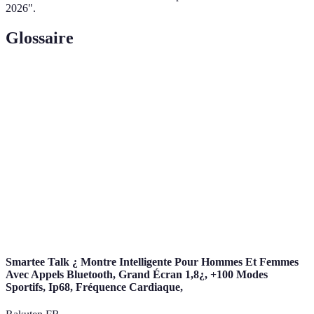
2026".
Glossaire
Terme
Définition
Diffusion en direct de contenu audio ou vidéo
Streaming
via internet.
Alertes envoyées par applications pour tenir
Notifications
informé l'utilisateur.
Application
Logiciel mobile dédié à la couverture
de sport
d'événements sportifs.
Smartee Talk ¿ Montre Intelligente Pour Hommes Et Femmes
Avec Appels Bluetooth, Grand Écran 1,8¿, +100 Modes
Sportifs, Ip68, Fréquence Cardiaque,