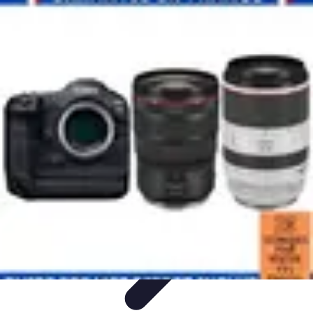
Direct Sport
Astuces et Conseils
Méthodes
Équipement et Technologie
Suivi des
événements
Optimisation
Direct Sport