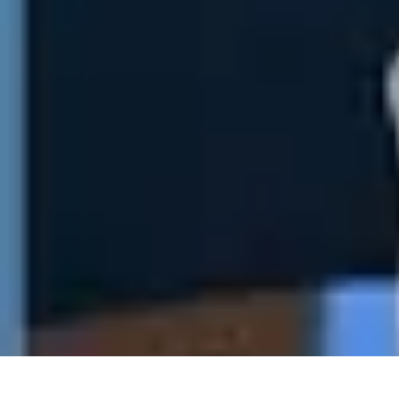
Direct Sport
Astuces et Conseils
Méthodes
Équipement et Technologie
Suivi des év
Direct Sport