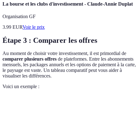
La bourse et les clubs d'investissement - Claude-Annie Duplat
Organisation GF
3.99
EUR
Voir le prix
Étape 3 : Comparer les offres
Au moment de choisir votre investissement, il est primordial de
comparer plusieurs offres
de plateformes. Entre les abonnements
mensuels, les packages annuels et les options de paiement à la carte,
le paysage est vaste. Un tableau comparatif peut vous aider à
visualiser les différences.
Voici un exemple :
Critère
Plateforme A
Plateforme B
Plateforme C
Abonnement
9,99€/mois
14,99€/mois
7,99€/mois
Contenus
Oui
Non
Oui
exclusifs