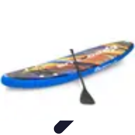
Direct Sport
Astuces et Conseils
Méthodes
Équipement et Technologie
Suivi des
événements
Optimisation
Direct Sport