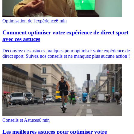
Optimisation de l'expérience
6
min
Comment optimiser votre expérience de direct sport
avec ces astuces
Découvrez des astuces pratiques pour optimiser votre expérience de
direct sport. Suivez nos conseils et ne manquez plus aucune action !
Conseils et Astuces
6
min
Les meilleures astuces pour optimiser votre