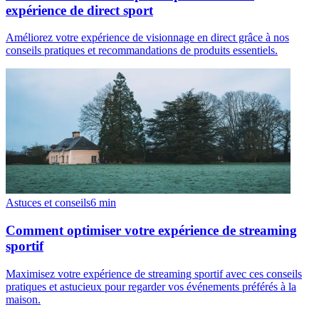
expérience de direct sport
Améliorez votre expérience de visionnage en direct grâce à nos
conseils pratiques et recommandations de produits essentiels.
Astuces et conseils
6
min
Comment optimiser votre expérience de streaming
sportif
Maximisez votre expérience de streaming sportif avec ces conseils
pratiques et astucieux pour regarder vos événements préférés à la
maison.