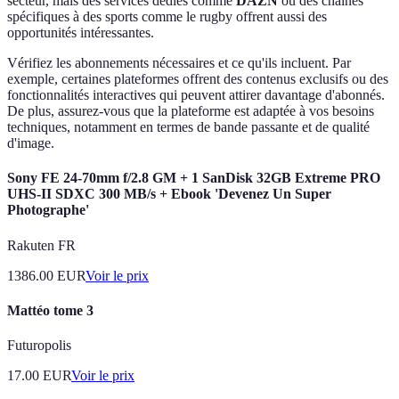
secteur, mais des services dédiés comme
DAZN
ou des chaînes
spécifiques à des sports comme le rugby offrent aussi des
opportunités intéressantes.
Vérifiez les abonnements nécessaires et ce qu'ils incluent. Par
exemple, certaines plateformes offrent des contenus exclusifs ou des
fonctionnalités interactives qui peuvent attirer davantage d'abonnés.
De plus, assurez-vous que la plateforme est adaptée à vos besoins
techniques, notamment en termes de bande passante et de qualité
d'image.
Sony FE 24-70mm f/2.8 GM + 1 SanDisk 32GB Extreme PRO
UHS-II SDXC 300 MB/s + Ebook 'Devenez Un Super
Photographe'
Rakuten FR
1386.00
EUR
Voir le prix
Mattéo tome 3
Futuropolis
17.00
EUR
Voir le prix