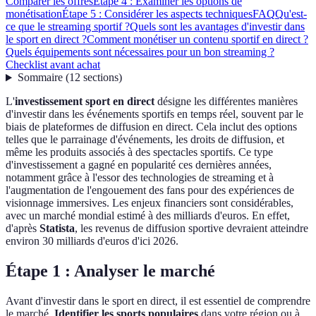
Comparer les offres
Étape 4 : Examiner les options de
monétisation
Étape 5 : Considérer les aspects techniques
FAQ
Qu'est-
ce que le streaming sportif ?
Quels sont les avantages d'investir dans
le sport en direct ?
Comment monétiser un contenu sportif en direct ?
Quels équipements sont nécessaires pour un bon streaming ?
Checklist avant achat
Sommaire
(
12
sections
)
L'
investissement sport en direct
désigne les différentes manières
d'investir dans les événements sportifs en temps réel, souvent par le
biais de plateformes de diffusion en direct. Cela inclut des options
telles que le parrainage d'événements, les droits de diffusion, et
même les produits associés à des spectacles sportifs. Ce type
d'investissement a gagné en popularité ces dernières années,
notamment grâce à l'essor des technologies de streaming et à
l'augmentation de l'engouement des fans pour des expériences de
visionnage immersives. Les enjeux financiers sont considérables,
avec un marché mondial estimé à des milliards d'euros. En effet,
d'après
Statista
, les revenus de diffusion sportive devraient atteindre
environ 30 milliards d'euros d'ici 2026.
Étape 1 : Analyser le marché
Avant d'investir dans le sport en direct, il est essentiel de comprendre
le marché.
Identifier les sports populaires
dans votre région ou à