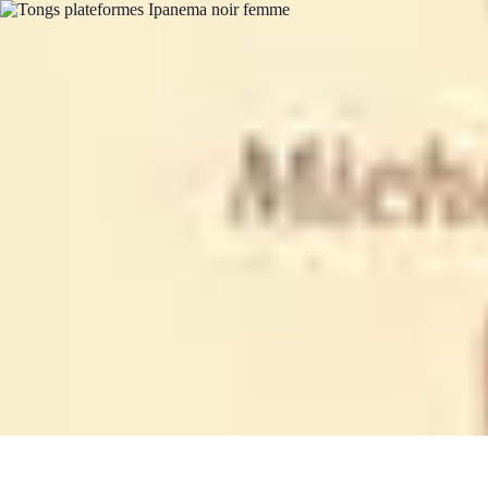
Direct Sport
Astuces et Conseils
Méthodes
Équipement et Technologie
Suivi des év
Direct Sport