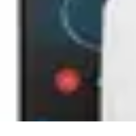
Direct Sport
Astuces et Conseils
Méthodes
Équipement et Technologie
Suivi des év
Direct Sport