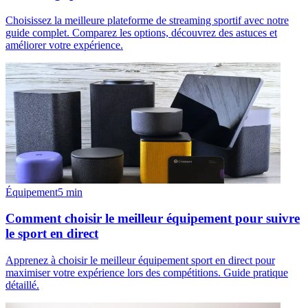
Choisissez la meilleure plateforme de streaming sportif avec notre
guide complet. Comparez les options, découvrez des astuces et
améliorer votre expérience.
Équipement
5
min
Comment choisir le meilleur équipement pour suivre
le sport en direct
Apprenez à choisir le meilleur équipement sport en direct pour
maximiser votre expérience lors des compétitions. Guide pratique
détaillé.