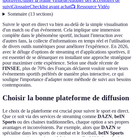
sportives
Utiliser la réalité virtuelle
Adopter des accessoires de
suivi
Glossaire
Checklist avant achat
📺 Ressource Vidéo
Sommaire
(
13
sections
)
Suivre le sport en direct va bien au-delà de la simple visualisation
d'un match ou d'un événement. Cela implique une immersion
complète dans le phénomène sportif, incluant l'interaction avec
d'autres fans, la collecte d'informations en temps réel et l'utilisation
de divers outils numériques pour améliorer l'expérience. En 2026,
avec le déluge d'options de streaming et d'applications sportives, il
est essentiel de se démarquer en installant une approche stratégique
pour maximiser cette expérience. Selon une étude récente de
l'INSEE
, plus de 70% des Français déclarent vouloir suivre leurs
événements sportifs préférés de manière plus interactive, ce qui
souligne l'importance d'adapter notre méthode de suivi aux besoins
contemporains.
Choisir la bonne plateforme de diffusion
Le choix de la plateforme est crucial pour suivre le sport en direct.
Que ce soit via des services de streaming comme
DAZN
,
beIN
Sports
ou des chaines traditionnelles, chaque option a ses propres
avantages et inconvénients. Par exemple, alors que
DAZN
se
spécialise dans les sports de combat et le football,
beIN Sports