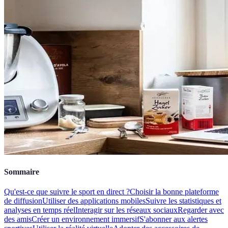
Sommaire
Qu'est-ce que suivre le sport en direct ?
Choisir la bonne plateforme
de diffusion
Utiliser des applications mobiles
Suivre les statistiques et
analyses en temps réel
Interagir sur les réseaux sociaux
Regarder avec
des amis
Créer un environnement immersif
S'abonner aux alertes