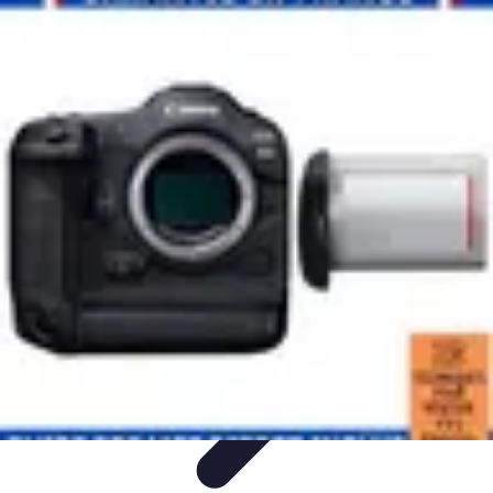
Direct Sport
Astuces et Conseils
Méthodes
Équipement et Technologie
Suivi des
événements
Optimisation
Direct Sport